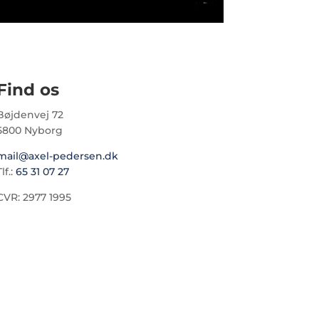
Find os
Bøjdenvej 72
5800 Nyborg
mail@axel-pedersen.dk
lf.:
65 31 07 27
CVR: 2977 1995