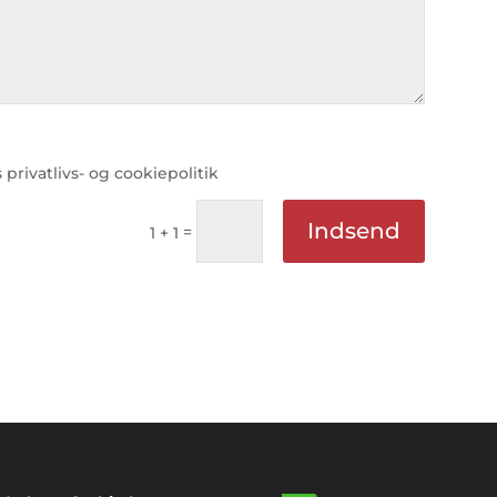
ivatlivs- og cookiepolitik
Indsend
=
1 + 1