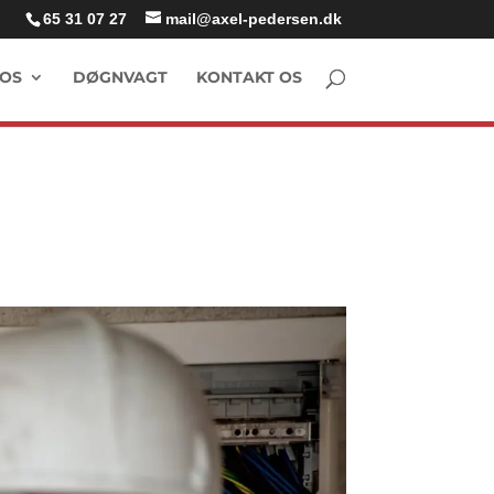
65 31 07 27
mail@axel-pedersen.dk
OS
DØGNVAGT
KONTAKT OS
DAIKIN LUFT LUFT VARMEPUMPER