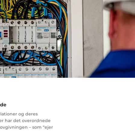
nde
llationer og deres
der har det overordnede
l lovgivningen – som “ejer