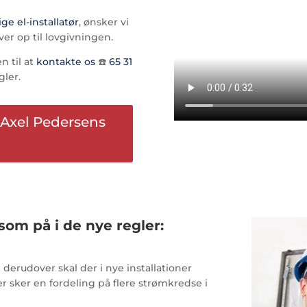
ige el-installatør
, ønsker vi
ever op til lovgivningen.
 til at
kontakte os
☎️
65 31
gler.
i Axel Pedersens
m på i de nye regler:
g derudover skal der i nye installationer
er sker en fordeling på flere strømkredse i