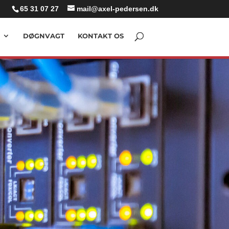
65 31 07 27
mail@axel-pedersen.dk
DØGNVAGT
KONTAKT OS
DAIKIN LUFT LUFT VARMEPUMPER