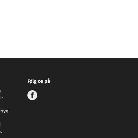
Følg os på
g
l-
 nye
t
.