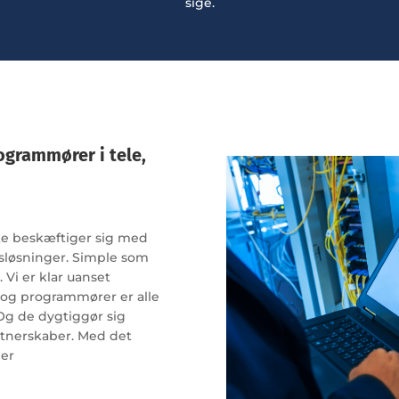
sige.
ogrammører i tele,
kke beskæftiger sig med
sløsninger. Simple som
 Vi er klar uanset
r og programmører er alle
 Og de dygtiggør sig
rtnerskaber. Med det
ler