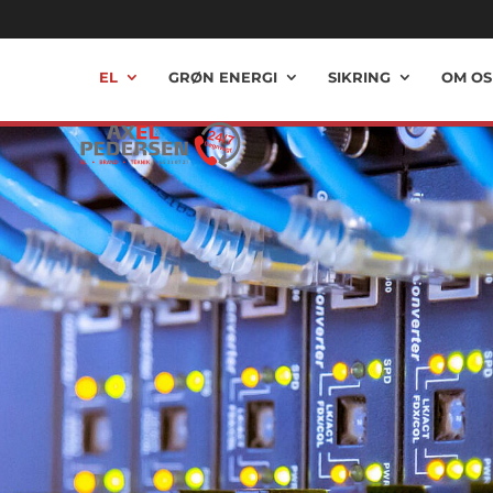
EL
GRØN ENERGI
SIKRING
OM OS