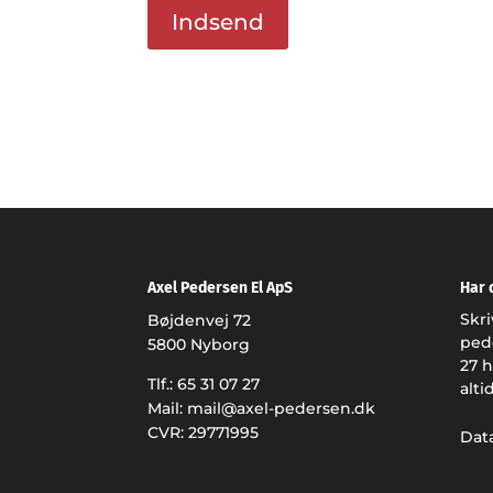
Indsend
Axel Pedersen El ApS
Har 
Skri
Bøjdenvej 72
ped
5800 Nyborg
27
h
Tlf.:
65 31 07 27
alti
Mail:
mail@axel-pedersen.dk
CVR: 29771995
Data