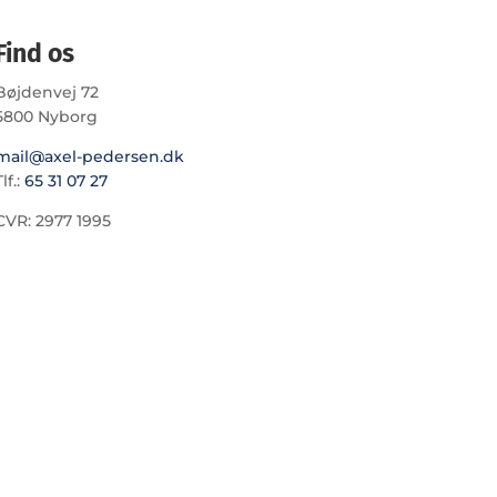
Find os
Bøjdenvej 72
5800 Nyborg
mail@axel-pedersen.dk
lf.:
65 31 07 27
CVR: 2977 1995