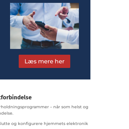
Læs mere her
tforbindelse
erholdningsprogrammer – når som helst og
ndelse.
ilslutte og konfigurere hjemmets elektronik