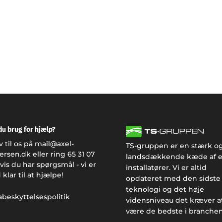
du brug for hjælp?
v til os på
mail@axel-
TS-gruppen er en stærk o
ersen.dk
eller ring
65 31 07
landsdækkende kæde af e
vis du har spørgsmål - vi er
installatører. Vi er altid
d klar til at hjælpe!
opdateret med den sidste
teknologi og det høje
beskyttelsespolitik
vidensniveau det kræver a
være de bedste i branchen