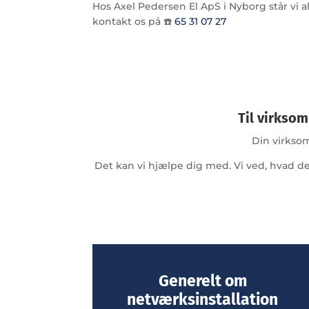
Hos Axel Pedersen El ApS i Nyborg står vi alt
kontakt os på ☎️
65 31 07 27
Til virkso
Din virkso
Det kan vi hjælpe dig med. Vi ved, hvad der
Generelt om
netværksinstallation