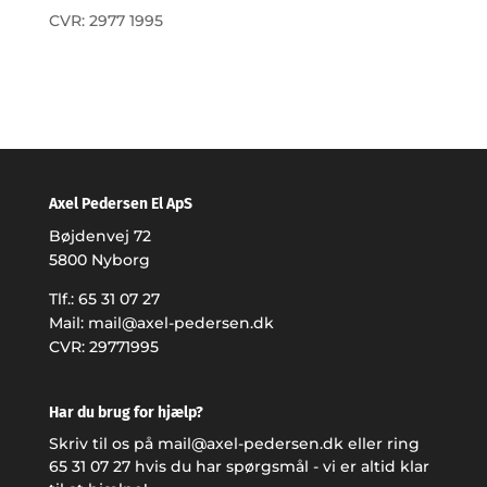
CVR: 2977 1995
Axel Pedersen El ApS
Bøjdenvej 72
5800 Nyborg
Tlf.:
65 31 07 27
Mail:
mail@axel-pedersen.dk
CVR: 29771995
Har du brug for hjælp?
Skriv til os på
mail@axel-pedersen.dk
eller ring
65 31 07 27
hvis du har spørgsmål - vi er altid klar