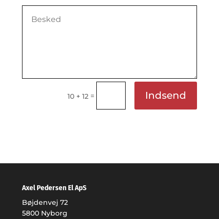
Indsend
=
10 + 12
Axel Pedersen El ApS
Bøjdenvej 72
5800 Nyborg