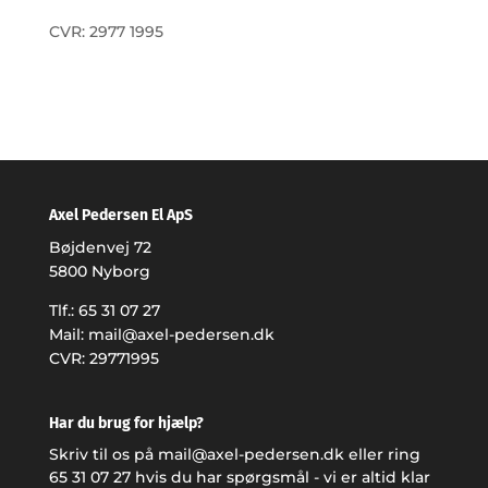
CVR: 2977 1995
Axel Pedersen El ApS
Bøjdenvej 72
5800 Nyborg
Tlf.:
65 31 07 27
Mail:
mail@axel-pedersen.dk
CVR: 29771995
Har du brug for hjælp?
Skriv til os på
mail@axel-pedersen.dk
eller ring
65 31 07 27
hvis du har spørgsmål - vi er altid klar