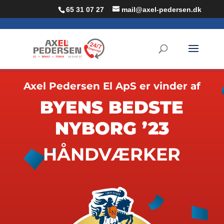
65 31 07 27
mail@axel-pedersen.dk
Axel Pedersen El ApS er vinder af
BYENS BEDSTE
NYBORG ’23
HÅNDVÆRKER